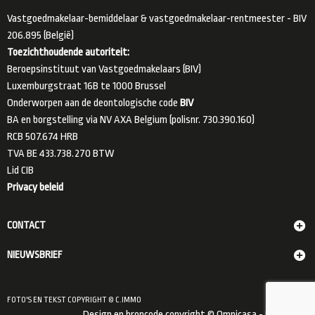
Vastgoedmakelaar-bemiddelaar & vastgoedmakelaar-rentmeester - BIV
206.895 (België)
Toezichthoudende autoriteit:
Beroepsinstituut van Vastgoedmakelaars (BIV)
Luxemburgstraat 16B te 1000 Brussel
Onderworpen aan de deontologische code
BIV
BA en borgstelling via NV AXA Belgium (polisnr. 730.390.160)
RCB 507.674 HRB
TVA BE 433.738.270 BTW
Lid
CIB
Privacy beleid
CONTACT
NIEUWSBRIEF
FOTO'S EN TEKST COPYRIGHT © C.IMMO
Design en broncode copyright © Omnicasa -
Disclaimer