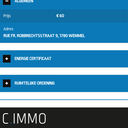
ALGEMEEN
Prijs
€ 60
Adres
RUE FR. ROBBRECHTSSTRAAT 9, 1780 WEMMEL
ENERGIE CERTIFICAAT
RUIMTELIJKE ORDENING