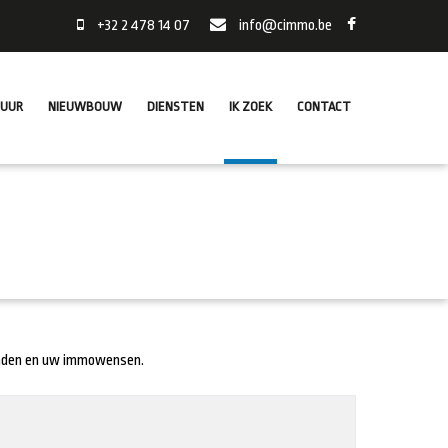
+32 2 478 14 07
info@cimmo.be
HUUR
NIEUWBOUW
DIENSTEN
IK ZOEK
CONTACT
anden en uw immowensen.