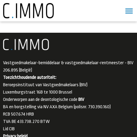
Vastgoedmakelaar-bemiddelaar & vastgoedmakelaar-rentmeester - BIV
206.895 (België)
Toezichthoudende autoriteit:
Beroepsinstituut van Vastgoedmakelaars (BIV)
Luxemburgstraat 16B te 1000 Brussel
Onderworpen aan de deontologische code
BIV
BA en borgstelling via NV AXA Belgium (polisnr. 730.390.160)
RCB 507.674 HRB
TVA BE 433.738.270 BTW
Lid
CIB
Privacy beleid