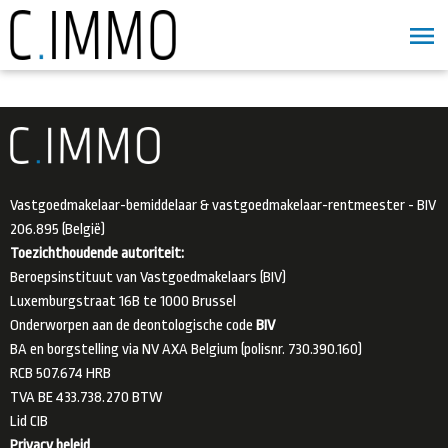
Vastgoedmakelaar-bemiddelaar & vastgoedmakelaar-rentmeester - BIV
206.895 (België)
Toezichthoudende autoriteit:
Beroepsinstituut van Vastgoedmakelaars (BIV)
Luxemburgstraat 16B te 1000 Brussel
Onderworpen aan de deontologische code
BIV
BA en borgstelling via NV AXA Belgium (polisnr. 730.390.160)
RCB 507.674 HRB
TVA BE 433.738.270 BTW
Lid
CIB
Privacy beleid