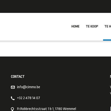
HOME
TE KOOP
TE 
CONTACT
info@cimmo.be
+32 2 478 14 07
Fr.Robbrechtsstraat 1 b 1, 1780 Wemmel