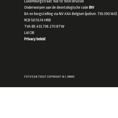
Luxemburgstraat 16B te 1000 Brussel
Onderworpen aan de deontologische code
BIV
BA en borgstelling via NV AXA Belgium (polisnr. 730.390.160)
RCB 507.674 HRB
TVA BE 433.738.270 BTW
Lid
CIB
Privacy beleid
FOTO'S EN TEKST COPYRIGHT © C.IMMO