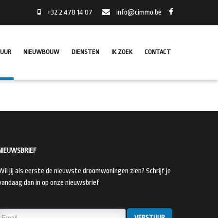
+32 2 478 14 07
info@cimmo.be
HUUR
NIEUWBOUW
DIENSTEN
IK ZOEK
CONTACT
NIEUWSBRIEF
Wil jij als eerste de nieuwste droomwoningen zien? Schrijf je
vandaag dan in op onze nieuwsbrief