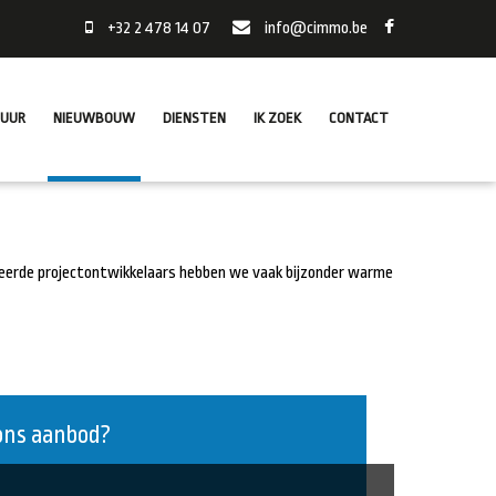
+32 2 478 14 07
info@cimmo.be
HUUR
NIEUWBOUW
DIENSTEN
IK ZOEK
CONTACT
eerde projectontwikkelaars hebben we vaak bijzonder warme
ons aanbod?