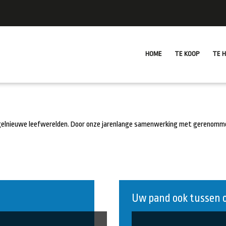
HOME
TE KOOP
TE 
gelnieuwe leefwerelden. Door onze jarenlange samenwerking met gerenomm
Uw pand ook tussen 