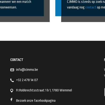
 wanneer we een match
C.IMMO is steeds op zoek n
 woonwensen.
vandaag nog
contact
op met
CONTACT
info@cimmo.be
+32 2 478 14 07
Fr.Robbrechtsstraat 1 b 1, 1780 Wemmel
Bezoek onze facebookpagina