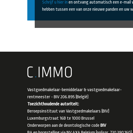
Schrijf u hier in
en ontvang automatisch een e-mail
hebben tussen een van onze nieuwe panden en uw
Vastgoedmakelaar-bemiddelaar & vastgoedmakelaar-
rentmeester - BIV 206.895 (België)
Toezichthoudende autoriteit:
Beroepsinstituut van Vastgoedmakelaars (BIV)
Luxemburgstraat 16B te 1000 Brussel
Onderworpen aan de deontologische code
BIV
BA en borgstelling via NV AXA Belgium (polisnr. 730.390.160)