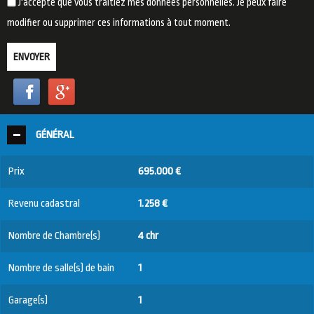
J'accepte que vous traitiez mes données personnelles. Je peux faire
modifier ou supprimer ces informations à tout moment.
ENVOYER
GÉNÉRAL
Prix
695.000 €
Revenu cadastral
1.258 €
Nombre de Chambre(s)
4 chr
Nombre de salle(s) de bain
1
Garage(s)
1