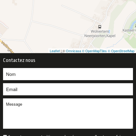
Leaflet
| ©
Omnicasa ©
OpenMapTiles ©
OpenStreetMap
Contactez nous