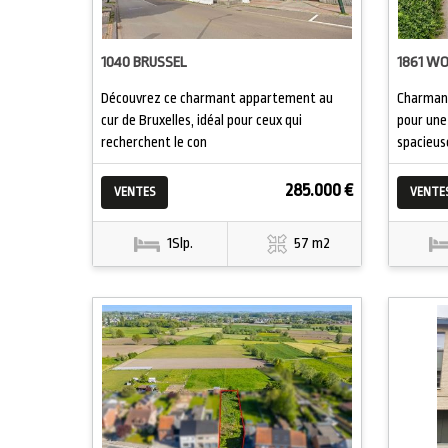
1040 BRUSSEL
1861 W
Découvrez ce charmant appartement au
Charmant
cur de Bruxelles, idéal pour ceux qui
pour une
recherchent le con
spacieus
285.000 €
VENTES
VENTE
1Slp.
57 m2