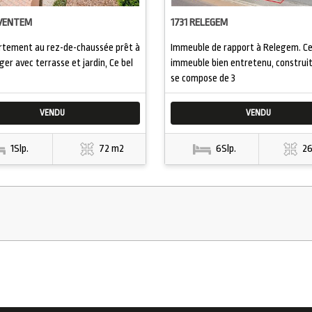
AVENTEM
1731 RELEGEM
rtement au rez-de-chaussée prêt à
Immeuble de rapport à Relegem. C
r avec terrasse et jardin, Ce bel
immeuble bien entretenu, construit
se compose de 3
VENDU
VENDU
1Slp.
72 m2
6Slp.
2