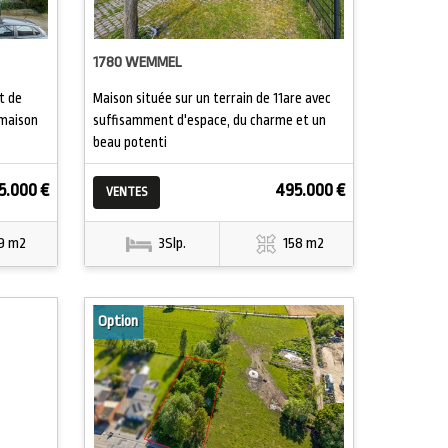
1780 WEMMEL
t de
Maison située sur un terrain de 11are avec
 maison
suffisamment d'espace, du charme et un
beau potenti
5.000 €
495.000 €
VENTES
9 m2
3Slp.
158 m2
Option