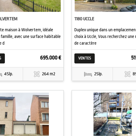
OLVERTEM
1180 UCCLE
e maison à Wolvertem, idéale
Duplex unique dans un emplacemen
 famille, avec une surface habitable
choix à Uccle, Vous recherchez une
e d
de caractère
695.000 €
51
S
VENTES
4Slp.
264 m2
2Slp.
8