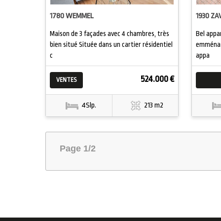
1780 WEMMEL
1930 Z
Maison de 3 façades avec 4 chambres, très
Bel appa
bien situé Située dans un cartier résidentiel
emménage
c
appa
524.000 €
VENTES
4Slp.
213 m2
Page 1/2